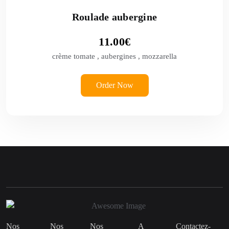
Roulade aubergine
11.00
€
crème tomate , aubergines , mozzarella
Order Now
Nos
Nos
Nos
A
Contactez-