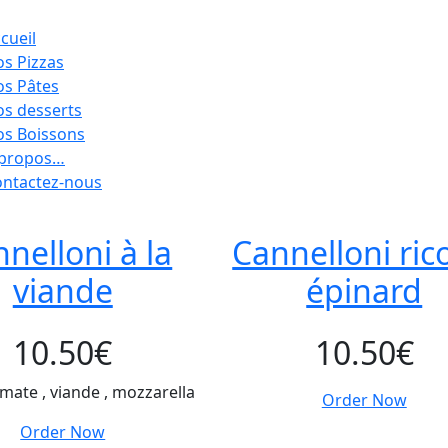
cueil
s Pizzas
s Pâtes
s desserts
s Boissons
 propos…
ntactez-nous
nelloni à la
Cannelloni ric
viande
épinard
10.50
€
10.50
€
mate , viande , mozzarella
Order Now
Order Now