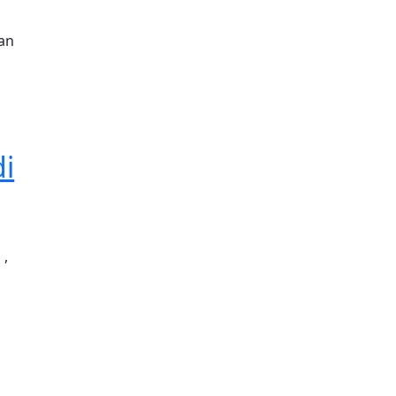
an
di
 ,