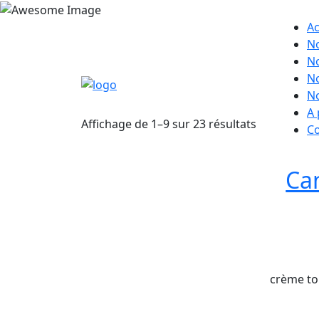
Ac
No
No
No
No
A
Affichage de 1–9 sur 23 résultats
Co
Can
crème to