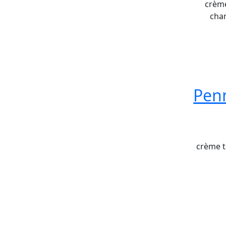
crème
cha
Penn
crème t