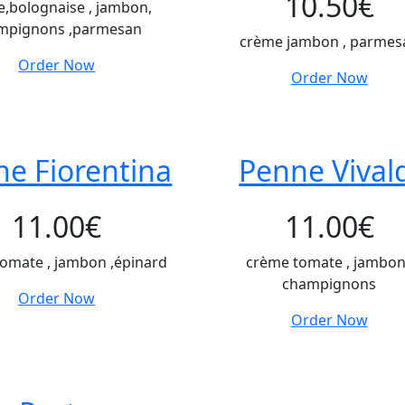
10.50
€
,bolognaise , jambon,
mpignons ,parmesan
crème jambon , parmes
Order Now
Order Now
e Fiorentina
Penne Vival
11.00
€
11.00
€
omate , jambon ,épinard
crème tomate , jambon
champignons
Order Now
Order Now