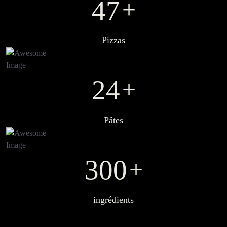
4
7
+
Pizzas
2
4
+
Pâtes
3
0
0
+
ingrédients