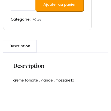
quantité
Ajouter au panier
de
Cannelloni
à
Catégorie :
Pâtes
la
viande
Description
Description
crème tomate , viande , mozzarella