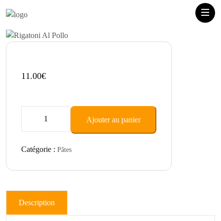
11.00
€
quantité
Ajouter au panier
de
Rigatoni
Al
Catégorie :
Pâtes
Pollo
Description