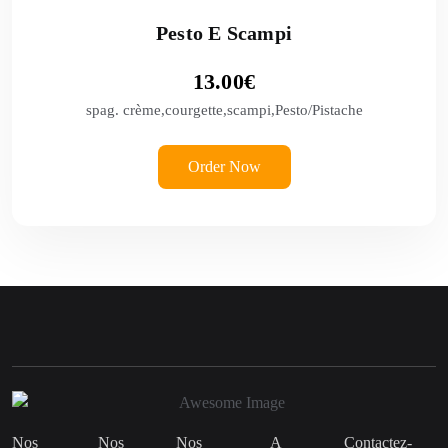
Pesto E Scampi
13.00
€
spag. crème,courgette,scampi,Pesto/Pistache
Order Now
Nos
Nos
Nos
A
Contactez-