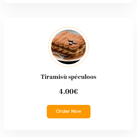
Tiramisù spéculoos
4.00
€
Order Now