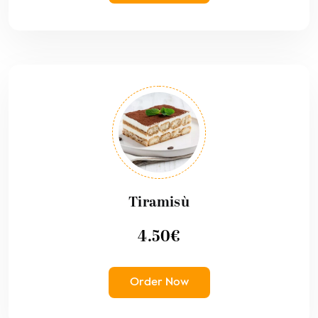
Tiramisù
4.50
€
Order Now