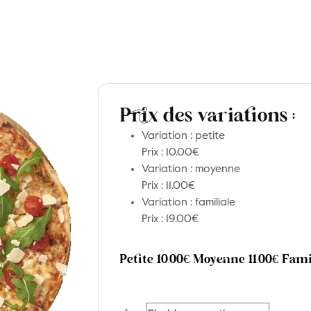
l
Nos Pizzas
Nos Pâtes
Nos desserts
No
ctez-nous
Prix des variations :
Variation : petite
Prix :
10.00
€
Variation : moyenne
Prix :
11.00
€
Variation : familiale
Prix :
19.00
€
Petite
10.00
€
Moyenne
11.00
€
Fami