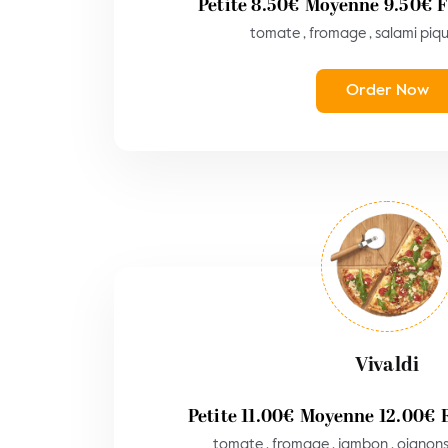
Petite
8.50
€
Moyenne
9.50
€
F
tomate , fromage , salami piqu
Order Now
Vivaldi
Petite
11.00
€
Moyenne
12.00
€
tomate , fromage , jambon , oignons 