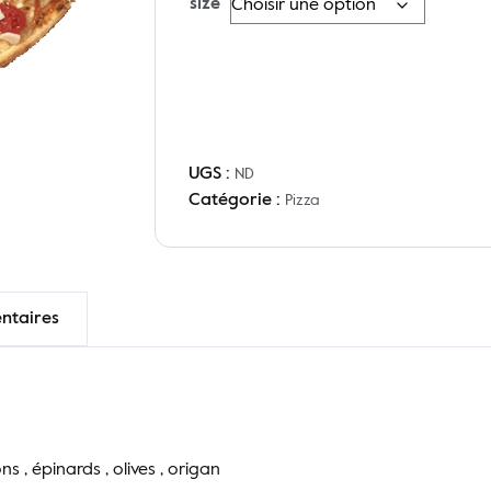
size
UGS :
ND
Catégorie :
Pizza
ntaires
 , épinards , olives , origan