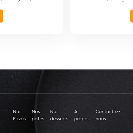
Nos
Nos
Nos
A
Contactez-
Pizzas
pates
desserts
propos
nous