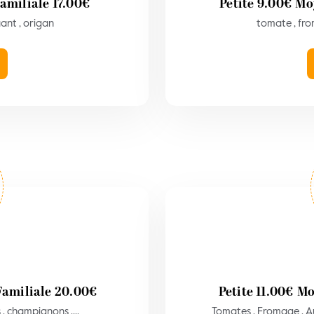
amiliale
17.00
€
Petite
9.00
€
Mo
ant , origan
tomate , fro
Familiale
20.00
€
Petite
11.00
€
Mo
, champignons ,...
Tomates , Fromage , Au