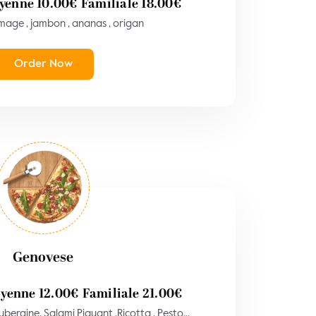
yenne
10.00
€
Familiale
18.00
€
mage , jambon , ananas , origan
Order Now
Genovese
yenne
12.00
€
Familiale
21.00
€
bergine, Salami Piquant ,Ricotta , Pesto...