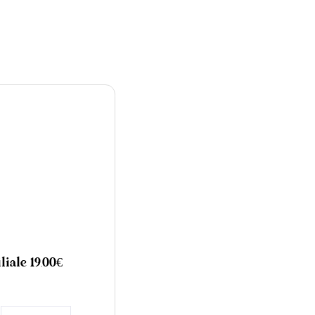
s Boissons
A propos…
liale
19.00
€
quantité