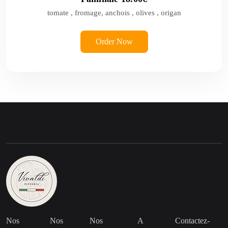
tomate , fromage, anchois , olives , origan
Order Now
Nos
Nos
Nos
A
Contactez-