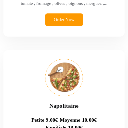
tomate , fromage , olives , oignons , merguez ,...
Order Now
Napolitaine
Petite
9.00
€
Moyenne
10.00
€
Familiale
18.00
€