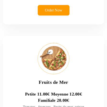
Order Now
Fruits de Mer
Petite
11.00
€
Moyenne
12.00
€
Familiale
20.00
€
Tomates , fromage , Fruits de mer, origan